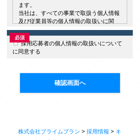
ます。
当社は、すべての事業で取扱う個人情報
及び従業員等の個人情報の取扱いに関
し、 個人情報保護の責任者を置き、個人
情報の取扱いに関する法令、国が定める
採用応募者の個人情報の取扱いについて
指針その他の規範を遵守いたします。
に同意する
当社は、個人情報の取得、利用にあたっ
ては、その利用目的を特定することと
し、 特定された利用目的の達成に必要な
範囲を超えた個人情報の取扱い（目的外
利用）はいたしません。 また、目的外利
用を行わないために、適切な管理措置を
講じます。
当社は、個人情報の取扱いに関する苦情
及び相談を受けた場合は、 その内容につ
いて迅速に事実関係等を調査し、合理的
株式会社プライムプラン
>
採用情報
>
キ
な期間内に誠意をもって対応いたしま